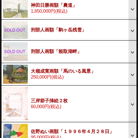
神田日勝画額「農道」
1,650,000円
(税込)
刑部人画額「駒ヶ岳残雪」
刑部人画額「能取湖畔」
大嶺成寛画額「馬のいる風景」
250,000円
(税込)
三岸節子挿絵２枚
60,000円
(税込)
佐野ぬい画額「１９９６年４月２８日」
95,000円
(税込)