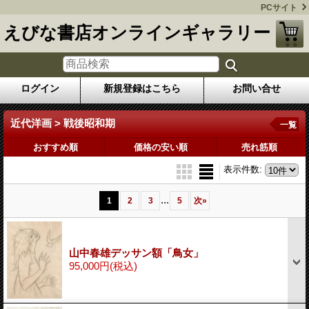
PCサイト
えびな書店オンラインギャラリー
ログイン
新規登録はこちら
お問い合せ
近代洋画 > 戦後昭和期
一覧
おすすめ順
価格の安い順
売れ筋順
表示件数
:
...
1
2
3
5
次
»
山中春雄デッサン額「鳥女」
95,000円
(税込)