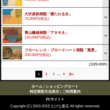
大沢昌助画額「横たわる女」
70,000円
(税込)
青山義雄画額「アネモネ」
120,000円
(税込)
フローレンス・ブロードハート画額「風景」
200,000円
(税込)
(10件/49件)
...
1
2
3
5
次
»
ホーム
|
ショッピングカート
特定商取引法表示
|
ご利用案内
PCサイト
Copyright (C) 2010-2019 えびな書店 All rights reserved.