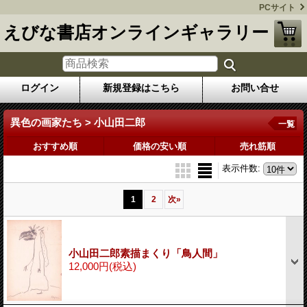
PCサイト
えびな書店オンラインギャラリー
ログイン
新規登録はこちら
お問い合せ
異色の画家たち > 小山田二郎
一覧
おすすめ順
価格の安い順
売れ筋順
表示件数
:
1
2
次
»
小山田二郎素描まくり「鳥人間」
12,000円
(税込)