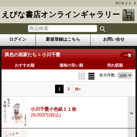
PCサイト
えびな書店オンラインギャラリー
ログイン
新規登録はこちら
お問い合せ
異色の画家たち > 小川千甕
一覧
おすすめ順
価格の安い順
売れ筋順
表示件数
:
1
2
次
»
小川千甕小色紙１１枚
28,000円
(税込)