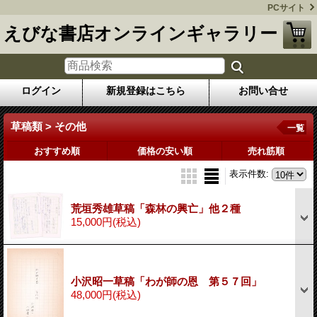
PCサイト
えびな書店オンラインギャラリー
ログイン
新規登録はこちら
お問い合せ
草稿類 > その他
一覧
おすすめ順
価格の安い順
売れ筋順
表示件数
:
荒垣秀雄草稿「森林の興亡」他２種
15,000円
(税込)
小沢昭一草稿「わが師の恩 第５７回」
48,000円
(税込)