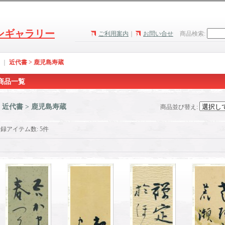
ンギャラリー
ご利用案内
｜
お問い合せ
商品検索
:
｜
近代書 > 鹿児島寿蔵
商品一覧
近代書 > 鹿児島寿蔵
商品並び替え
:
登録アイテム数
:
5件