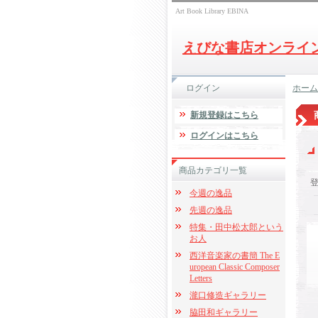
Art Book Library EBINA
えびな書店オンライ
ログイン
ホーム
新規登録はこちら
ログインはこちら
商品カテゴリ一覧
今週の逸品
先週の逸品
特集・田中松太郎という
お人
西洋音楽家の書簡 The E
uropean Classic Composer
Letters
瀧口修造ギャラリー
脇田和ギャラリー