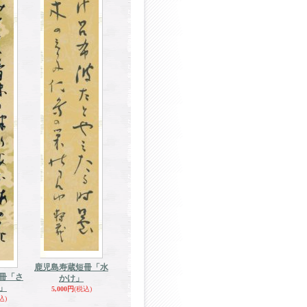
鹿児島寿蔵短冊「水
冊「さ
かけ」
」
5,000円
(税込)
込)