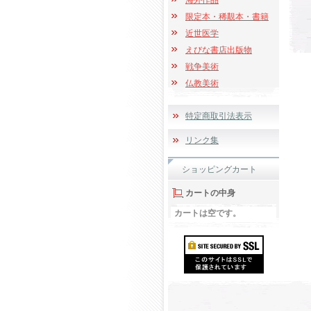
海外作品
限定本・稀覯本・書籍
近世医学
えびな書店出版物
戦争美術
仏教美術
特定商取引法表示
リンク集
ショッピングカート
カートの中身
カートは空です。