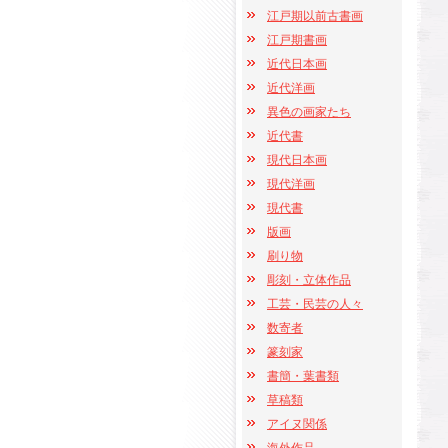
江戸期以前古書画
江戸期書画
近代日本画
近代洋画
異色の画家たち
近代書
現代日本画
現代洋画
現代書
版画
刷り物
彫刻・立体作品
工芸・民芸の人々
数寄者
篆刻家
書簡・葉書類
草稿類
アイヌ関係