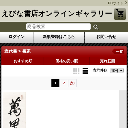
PCサイト
えびな書店オンラインギャラリー
ログイン
新規登録はこちら
お問い合せ
近代書 > 書家
一覧
おすすめ順
価格の安い順
売れ筋順
表示件数
:
1
2
次
»