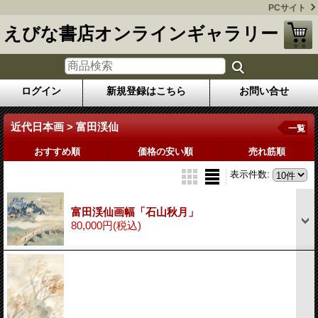
PCサイト
えびな書店オンラインギャラリー
ログイン
新規登録はこちら
お問い合せ
近代日本画 > 富田渓仙
一覧
おすすめ順
価格の安い順
売れ筋順
表示件数
:
富田渓仙画幅「石山秋月」
80,000円
(税込)