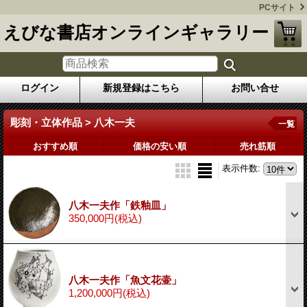
PCサイト
えびな書店オンラインギャラリー
ログイン
新規登録はこちら
お問い合せ
彫刻・立体作品 > 八木一夫
一覧
おすすめ順
価格の安い順
売れ筋順
表示件数
:
八木一夫作「鉄釉皿」
350,000円
(税込)
八木一夫作「魚文花壷」
1,200,000円
(税込)