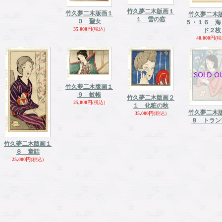
竹久夢二木版画１
竹久夢二木版画１
竹久夢二木
１ 雪の窓
０ 聖女
５・１６ 海
35,000円
(税込)
ド２枚
40,000円
(税
竹久夢二木版画１
９ 蚊帳
竹久夢二木版画２
25,000円
(税込)
１ 化粧の秋
竹久夢二木
35,000円
(税込)
８ トラン
竹久夢二木版画１
８ 童話
25,000円
(税込)