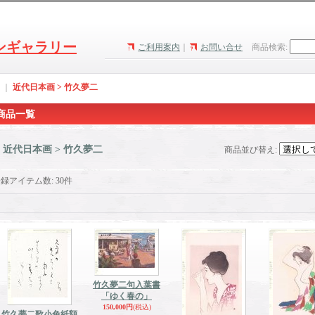
ンギャラリー
ご利用案内
｜
お問い合せ
商品検索
:
｜
近代日本画 > 竹久夢二
商品一覧
近代日本画 > 竹久夢二
商品並び替え
:
登録アイテム数
:
30件
竹久夢二句入葉書
「ゆく春の」
150,000円
(税込)
竹久夢二歌小色紙額