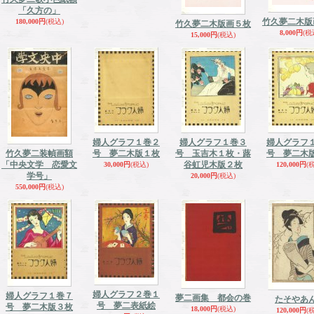
「久方の」
竹久夢二木版
180,000円
(税込)
竹久夢二木版画５枚
8,000円
(税
15,000円
(税込)
婦人グラフ１巻２
婦人グラフ１巻３
婦人グラフ
竹久夢二装幀画額
号 夢二木版１枚
号 玉吉木１枚・蕗
号 夢二木
「中央文学 恋愛文
谷虹児木版２枚
30,000円
(税込)
120,000円
(
学号」
20,000円
(税込)
550,000円
(税込)
婦人グラフ２巻１
婦人グラフ１巻７
夢二画集 都会の巻
たそやあ
号 夢二表紙絵
号 夢二木版３枚
18,000円
(税込)
120,000円
(