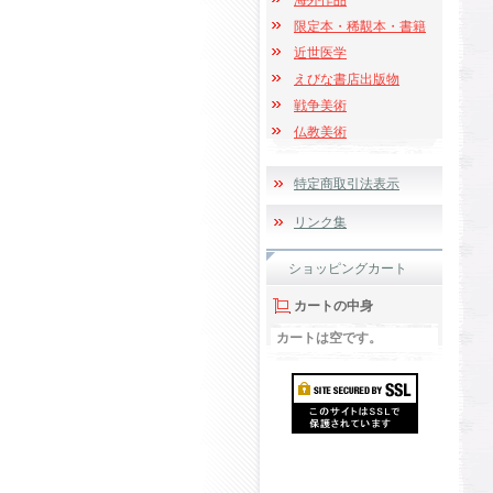
海外作品
限定本・稀覯本・書籍
近世医学
えびな書店出版物
戦争美術
仏教美術
特定商取引法表示
リンク集
ショッピングカート
カートの中身
カートは空です。