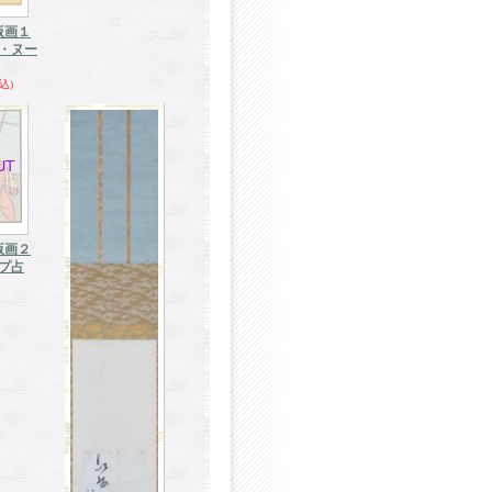
版画１
・ヌー
込)
版画２
プ占