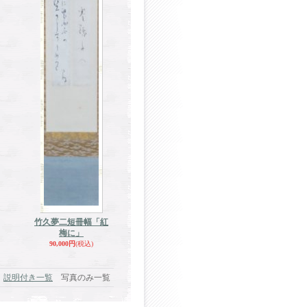
竹久夢二短冊幅「紅
梅に」
90,000円
(税込)
説明付き一覧
写真のみ一覧