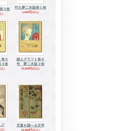
竹久夢二木版画１枚
画３枚
3,000円
(税込)
込)
１巻５
婦人グラフ１巻６
版３枚
号 夢二木版２枚
税込)
70,000円
(税込)
んど
児童を謳へる文学
税込)
20,000円
(税込)