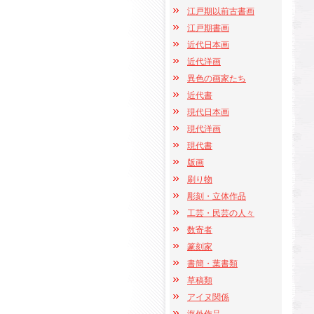
江戸期以前古書画
江戸期書画
近代日本画
近代洋画
異色の画家たち
近代書
現代日本画
現代洋画
現代書
版画
刷り物
彫刻・立体作品
工芸・民芸の人々
数寄者
篆刻家
書簡・葉書類
草稿類
アイヌ関係