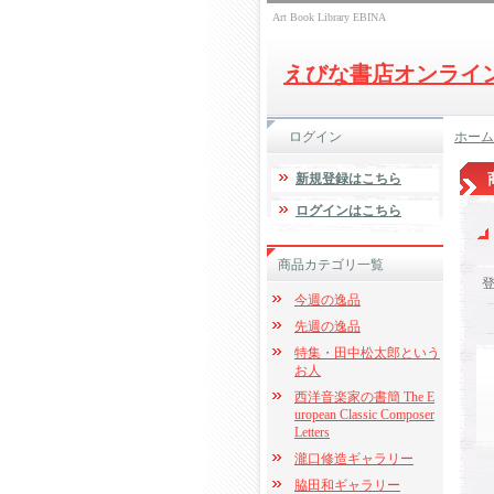
Art Book Library EBINA
えびな書店オンライ
ログイン
ホーム
新規登録はこちら
ログインはこちら
商品カテゴリ一覧
今週の逸品
先週の逸品
特集・田中松太郎という
お人
西洋音楽家の書簡 The E
uropean Classic Composer
Letters
瀧口修造ギャラリー
脇田和ギャラリー