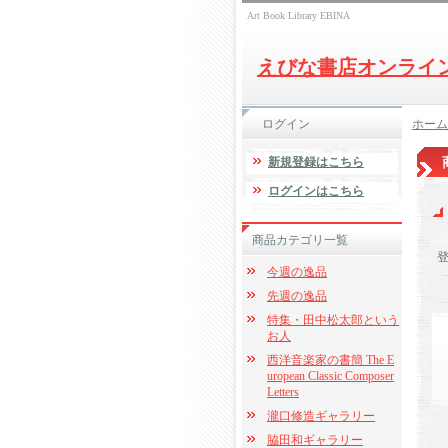
Art Book Library EBINA
えびな書店オンライ
ログイン
ホーム
新規登録はこちら
ログインはこちら
商品カテゴリ一覧
今週の逸品
先週の逸品
特集・田中松太郎という
お人
西洋音楽家の書簡 The E
uropean Classic Composer
Letters
瀧口修造ギャラリー
脇田和ギャラリー