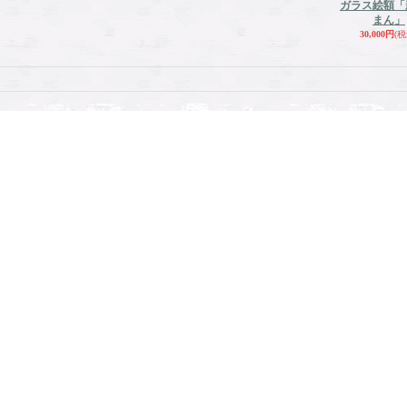
ガラス絵額「
まん」
30,000円
(税