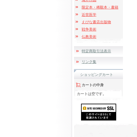
海外作品
限定本・稀覯本・書籍
近世医学
えびな書店出版物
戦争美術
仏教美術
特定商取引法表示
リンク集
ショッピングカート
カートの中身
カートは空です。