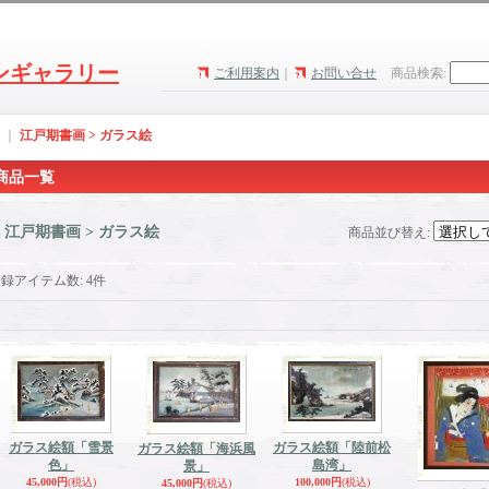
ンギャラリー
ご利用案内
｜
お問い合せ
商品検索
:
｜
江戸期書画 > ガラス絵
商品一覧
江戸期書画 > ガラス絵
商品並び替え
:
登録アイテム数
:
4件
ガラス絵額「雪景
ガラス絵額「陸前松
ガラス絵額「海浜風
色」
島湾」
景」
45,000円
(税込)
100,000円
(税込)
45,000円
(税込)