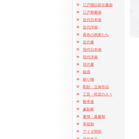
江戸期以前古書画
江戸期書画
近代日本画
近代洋画
異色の画家たち
近代書
現代日本画
現代洋画
現代書
版画
刷り物
彫刻・立体作品
工芸・民芸の人々
数寄者
篆刻家
書簡・葉書類
草稿類
アイヌ関係