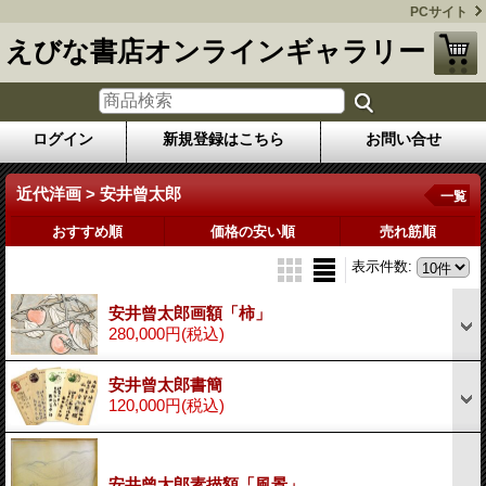
PCサイト
えびな書店オンラインギャラリー
ログイン
新規登録はこちら
お問い合せ
近代洋画 > 安井曾太郎
一覧
おすすめ順
価格の安い順
売れ筋順
表示件数
:
安井曾太郎画額「柿」
280,000円
(税込)
安井曾太郎書簡
120,000円
(税込)
安井曾太郎素描額「風景」