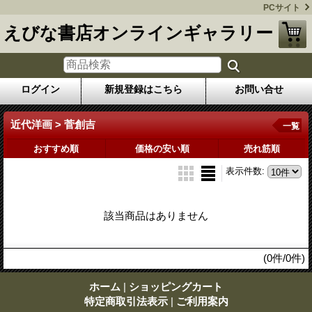
PCサイト
えびな書店オンラインギャラリー
ログイン
新規登録はこちら
お問い合せ
近代洋画 > 菅創吉
一覧
おすすめ順
価格の安い順
売れ筋順
表示件数
:
該当商品はありません
(0件/0件)
ホーム
|
ショッピングカート
特定商取引法表示
|
ご利用案内