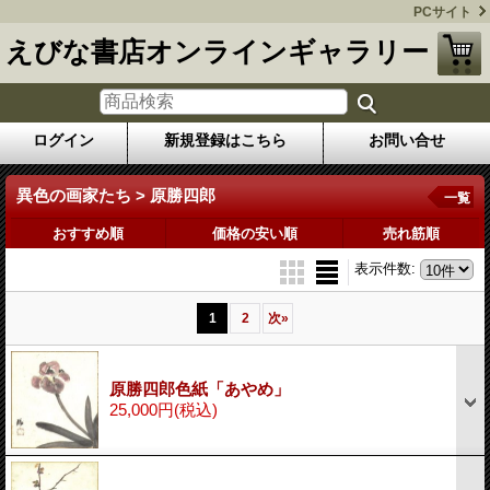
PCサイト
えびな書店オンラインギャラリー
ログイン
新規登録はこちら
お問い合せ
異色の画家たち > 原勝四郎
一覧
おすすめ順
価格の安い順
売れ筋順
表示件数
:
1
2
次
»
原勝四郎色紙「あやめ」
25,000円
(税込)