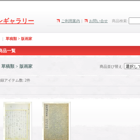
ンギャラリー
ご利用案内
｜
お問い合せ
商品検索
:
｜
草稿類 > 版画家
商品一覧
草稿類 > 版画家
商品並び替え
:
登録アイテム数
:
2件