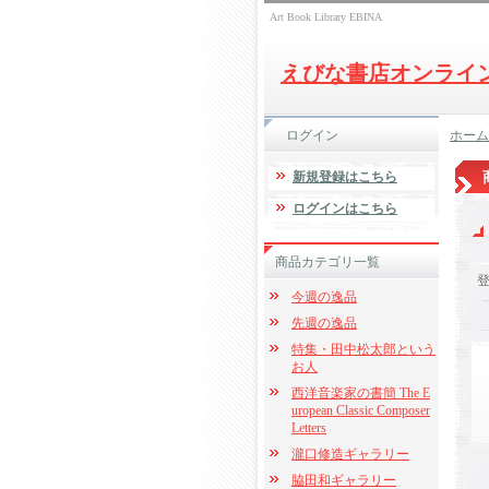
Art Book Library EBINA
えびな書店オンライ
ログイン
ホーム
新規登録はこちら
ログインはこちら
商品カテゴリ一覧
今週の逸品
先週の逸品
特集・田中松太郎という
お人
西洋音楽家の書簡 The E
uropean Classic Composer
Letters
瀧口修造ギャラリー
脇田和ギャラリー