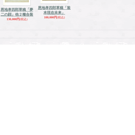
恩地孝四郎草稿「装
恩地孝四郎草稿「夢
本現在未来」
二の顔」他２種合装
100,000円
(税込)
130,000円
(税込)