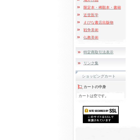
海外作品
限定本・稀覯本・書籍
近世医学
えびな書店出版物
戦争美術
仏教美術
特定商取引法表示
リンク集
ショッピングカート
カートの中身
カートは空です。