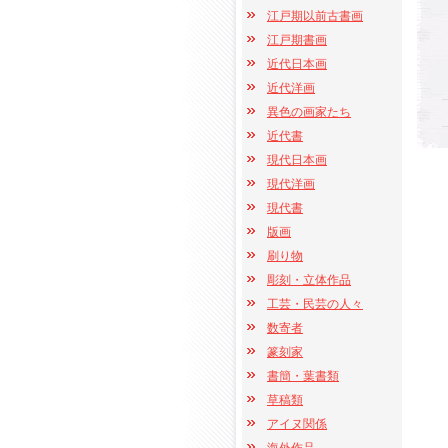
江戸期以前古書画
江戸期書画
近代日本画
近代洋画
異色の画家たち
近代書
現代日本画
現代洋画
現代書
版画
刷り物
彫刻・立体作品
工芸・民芸の人々
数寄者
篆刻家
書簡・葉書類
草稿類
アイヌ関係