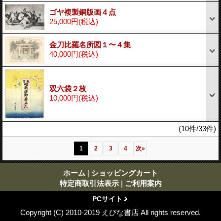
ゴヤ複製銅版画４点
25,000円
(税込)
金刀比羅名所図１〜４集
40,000円
(税込)
双六袋２枚
10,000円
(税込)
(10件/33件)
1
2
3
4
次
»
ホーム
|
ショッピングカート
特定商取引法表示
|
ご利用案内
PCサイト
Copyright (C) 2010-2019 えびな書店 All rights reserved.