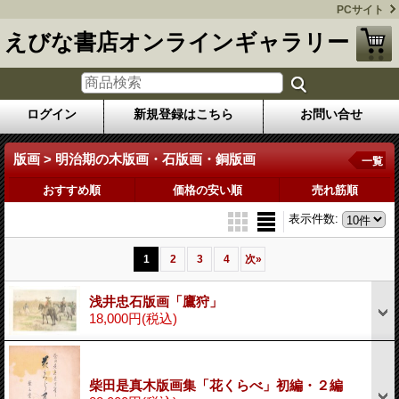
PCサイト
えびな書店オンラインギャラリー
ログイン
新規登録はこちら
お問い合せ
版画 > 明治期の木版画・石版画・銅版画
一覧
おすすめ順
価格の安い順
売れ筋順
表示件数
:
1
2
3
4
次
»
浅井忠石版画「鷹狩」
18,000円
(税込)
柴田是真木版画集「花くらべ」初編・２編