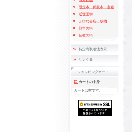
海外作品
限定本・稀覯本・書籍
近世医学
えびな書店出版物
戦争美術
仏教美術
特定商取引法表示
リンク集
ショッピングカート
カートの中身
カートは空です。