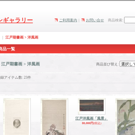
ンギャラリー
ご利用案内
｜
お問い合せ
商品検索
:
｜
江戸期書画 > 洋風画
商品一覧
江戸期書画 > 洋風画
商品並び替え
:
登録アイテム数
:
23件
江戸洋風画「風景」
80,000円
(税込)