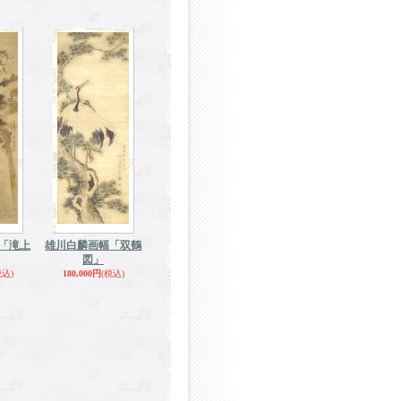
「滝上
雄川白麟画幅「双鶴
図」
税込)
180,000円
(税込)