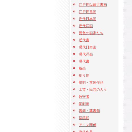
江戸期以前古書画
江戸期書画
近代日本画
近代洋画
異色の画家たち
近代書
現代日本画
現代洋画
現代書
版画
刷り物
彫刻・立体作品
工芸・民芸の人々
数寄者
篆刻家
書簡・葉書類
草稿類
アイヌ関係