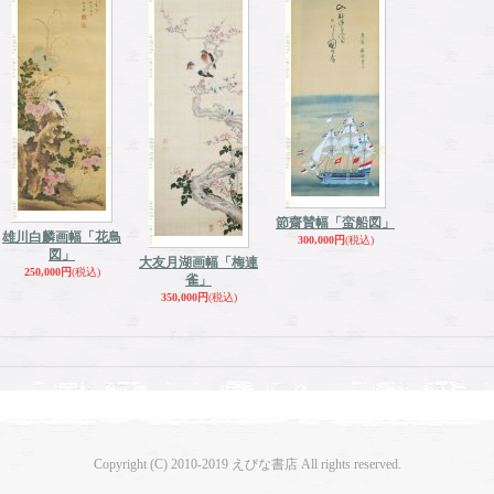
節齋賛幅「蛮船図」
雄川白麟画幅「花鳥
300,000円
(税込)
図」
大友月湖画幅「梅連
250,000円
(税込)
雀」
350,000円
(税込)
Copyright (C) 2010-2019 えびな書店 All rights reserved.