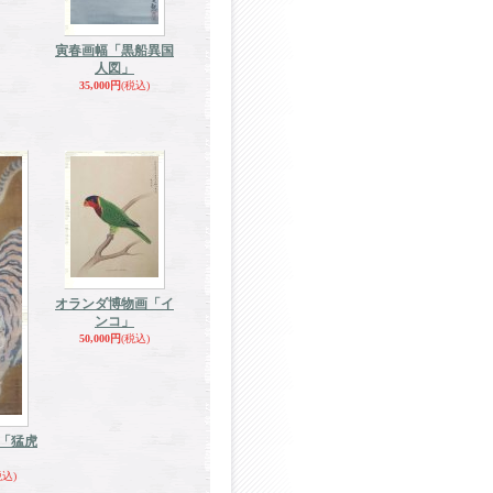
寅春画幅「黒船異国
人図」
35,000円
(税込)
オランダ博物画「イ
ンコ」
50,000円
(税込)
「猛虎
税込)