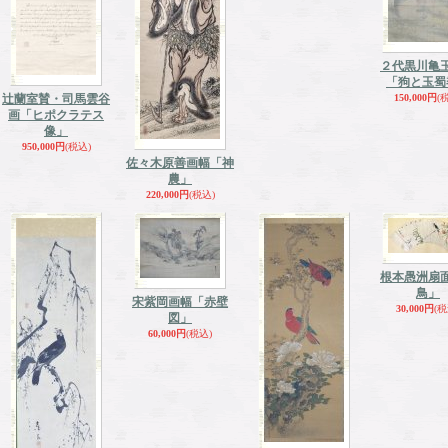
２代黒川亀
「狗と玉蜀
辻蘭室賛・司馬雲谷
150,000円
(
画「ヒポクラテス
像」
950,000円
(税込)
佐々木原善画幅「神
農」
220,000円
(税込)
根本愚洲扇
鳥」
宋紫岡画幅「赤壁
30,000円
(税
図」
60,000円
(税込)