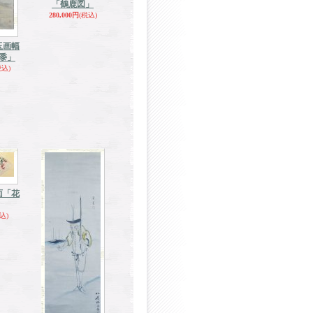
「鶴鹿図」
280,000円
(税込)
玉画幅
黍」
税込)
面「花
込)