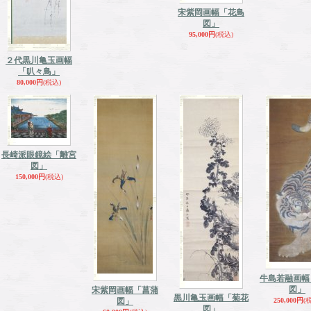
宋紫岡画幅「花鳥
図」
95,000円
(税込)
２代黒川亀玉画幅
「叭々鳥」
80,000円
(税込)
長崎派眼鏡絵「離宮
図」
150,000円
(税込)
牛島若融画幅
図」
宋紫岡画幅「菖蒲
黒川亀玉画幅「菊花
図」
250,000円
(
図」