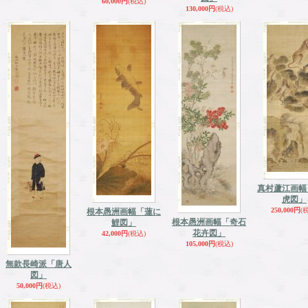
60,000円
(税込)
130,000円
(税込)
真村蘆江画幅
虎図」
250,000円
(
根本愚洲画幅「蓮に
根本愚洲画幅「奇石
鯉図」
花卉図」
42,000円
(税込)
105,000円
(税込)
無款長崎派「唐人
図」
50,000円
(税込)