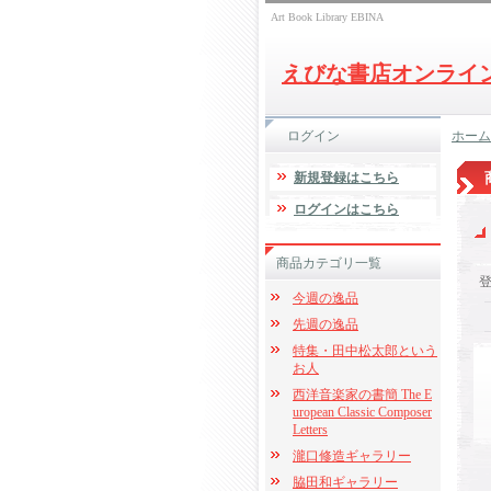
Art Book Library EBINA
えびな書店オンライ
ログイン
ホーム
新規登録はこちら
ログインはこちら
商品カテゴリ一覧
今週の逸品
先週の逸品
特集・田中松太郎という
お人
西洋音楽家の書簡 The E
uropean Classic Composer
Letters
瀧口修造ギャラリー
脇田和ギャラリー