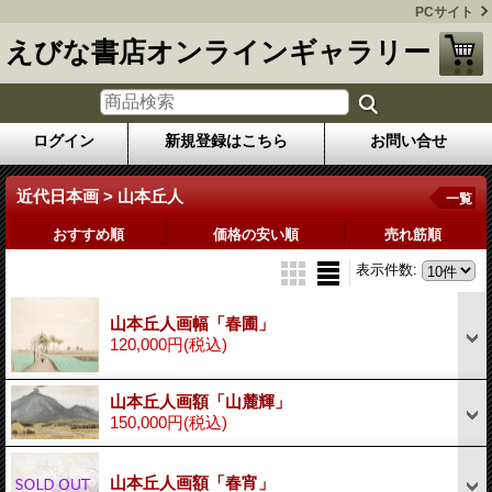
PCサイト
えびな書店オンラインギャラリー
ログイン
新規登録はこちら
お問い合せ
近代日本画 > 山本丘人
一覧
おすすめ順
価格の安い順
売れ筋順
表示件数
:
山本丘人画幅「春圃」
120,000円
(税込)
山本丘人画額「山麓輝」
150,000円
(税込)
山本丘人画額「春宵」