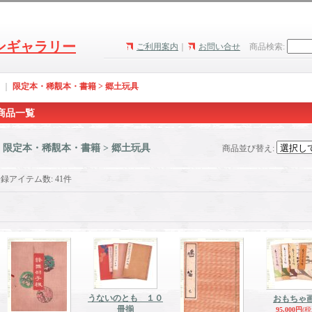
ンギャラリー
ご利用案内
｜
お問い合せ
商品検索
:
｜
限定本・稀覯本・書籍 > 郷土玩具
商品一覧
限定本・稀覯本・書籍 > 郷土玩具
商品並び替え
:
登録アイテム数
:
41件
うないのとも １０
おもちゃ
冊揃
95,000円
(税