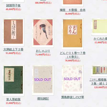
180,000円
(税込)
諸国羽子板
48,000円
(税込)
鳩笛 ６冊揃 合本
30,000円
(税込)
かくれた
15,000円
(税
大津絵上下２冊
おしゃぶり
どんぐり１巻〜７巻
95,000円
(税込)
75,000円
(税込)
（４巻欠）
70,000円
(税込)
こけし模様集
３集・続１
120,000円
(
濱島静波しのび草
燈玩雑記
首人形絵版
15,000円
(税込)