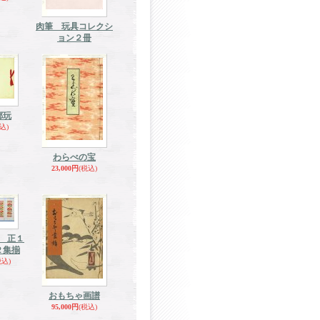
肉筆 玩具コレクシ
ョン２冊
郷玩
込)
わらべの宝
23,000円
(税込)
 正１
２集揃
税込)
おもちゃ画譜
95,000円
(税込)