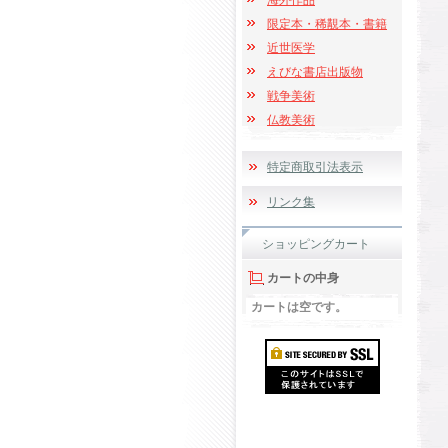
海外作品
限定本・稀覯本・書籍
近世医学
えびな書店出版物
戦争美術
仏教美術
特定商取引法表示
リンク集
ショッピングカート
カートの中身
カートは空です。