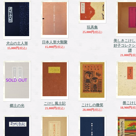
玩具集
25,000円
(税込)
美しきこけし
日本人形大類聚
犬山の土人形
好子コレクシ
15,000円
(税込)
15,000円
(税込)
譜
21,000円
(税
羨こけ
こけし風土記
こけしの微笑
郷土の光
18,900円
(税
21,000円
(税込)
28,000円
(税込)