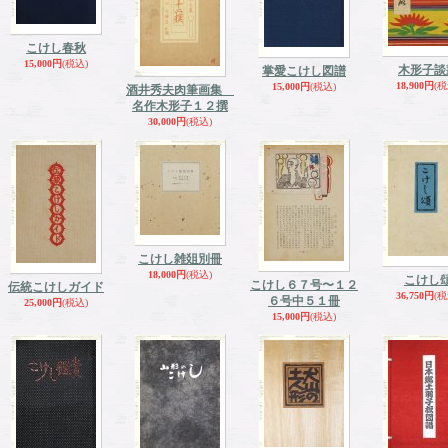
こけし春秋
15,000円
(税込)
木形子談
掌愛こけし図譜
18,900円
(税
15,000円
(税込)
酒井秀夫肉筆画集
名作木形子１２撰
30,000円
(税込)
こけし雑爼別冊
18,000円
(税込)
こけし
こけし６７号〜１２
伝統こけしガイド
36,750円
(税
６号中５１冊
25,000円
(税込)
15,000円
(税込)