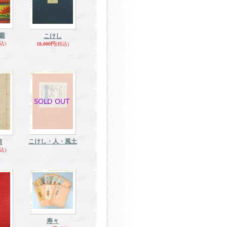
叢
こけし
込)
18,000円
(税込)
こけし・人・風土
頌
込)
寿々