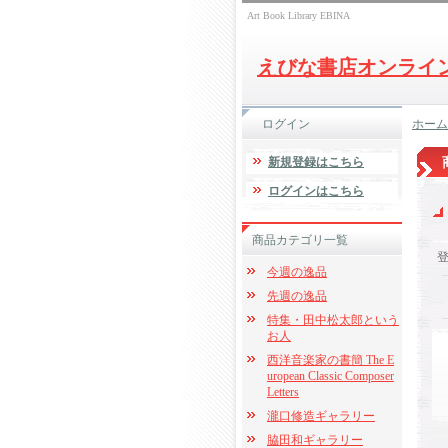
Art Book Library EBINA
えびな書店オンライ
ログイン
ホーム
新規登録はこちら
ログインはこちら
商品カテゴリ一覧
今週の逸品
先週の逸品
特集・田中松太郎という
お人
西洋音楽家の書簡 The E
uropean Classic Composer
Letters
瀧口修造ギャラリー
脇田和ギャラリー