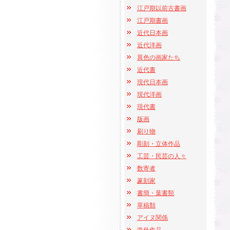
江戸期以前古書画
江戸期書画
近代日本画
近代洋画
異色の画家たち
近代書
現代日本画
現代洋画
現代書
版画
刷り物
彫刻・立体作品
工芸・民芸の人々
数寄者
篆刻家
書簡・葉書類
草稿類
アイヌ関係