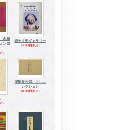
 名和
郷土人形ギャラリー
ョン図
28,000円
(税込)
込)
柴田長吉郎こけしコ
レクション
18,000円
(税込)
し
込)