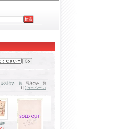
説明付き一覧
写真のみ一覧
1
|
2
次のページ
»
画譜
込)