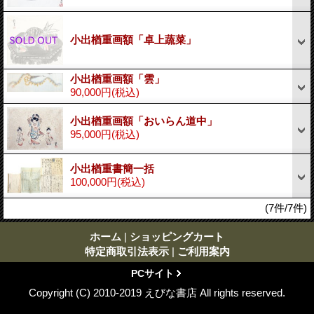
小出楢重画額「卓上蔬菜」
小出楢重画額「雲」
90,000円
(税込)
小出楢重画額「おいらん道中」
95,000円
(税込)
小出楢重書簡一括
100,000円
(税込)
(7件/7件)
ホーム
|
ショッピングカート
特定商取引法表示
|
ご利用案内
PCサイト
Copyright (C) 2010-2019 えびな書店 All rights reserved.