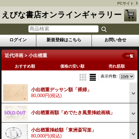
PCサイト
えびな書店オンラインギャラリー
ログイン
新規登録はこちら
お問い合せ
近代洋画 > 小出楢重
一覧
おすすめ順
価格の安い順
売れ筋順
表示件数
:
小出楢重デッサン額「裸婦」
80,000円
(税込)
小出楢重画額「めでたき風景挿絵画稿」
小出楢重挿絵額「東洲斎写楽」
80,000円
(税込)