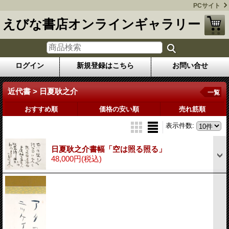
PCサイト
えびな書店オンラインギャラリー
ログイン
新規登録はこちら
お問い合せ
近代書 > 日夏耿之介
一覧
おすすめ順
価格の安い順
売れ筋順
表示件数
:
日夏耿之介書幅「空は照る照る」
48,000円
(税込)