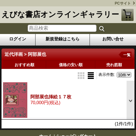
PCサイト
えびな書店オンラインギャラリー
ログイン
新規登録はこちら
お問い合せ
近代洋画 > 阿部展也
一覧
おすすめ順
価格の安い順
売れ筋順
表示件数
:
阿部展也挿絵１７枚
70,000円
(税込)
(1件/1件)