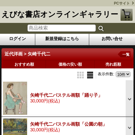
PCサイト
えびな書店オンラインギャラリー
ログイン
新規登録はこちら
お問い合せ
近代洋画 > 矢崎千代二
一覧
おすすめ順
価格の安い順
売れ筋順
表示件数
:
矢崎千代二パステル画額「踊り子」
30,000円
(税込)
矢崎千代二パステル画額「公園の朝」
30,000円
(税込)