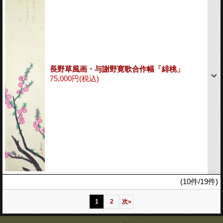
長野草風画・与謝野寛歌合作幅「緋桃」
75,000円
(税込)
(10件/19件)
1
2
次
»