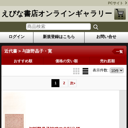
PCサイト
えびな書店オンラインギャラリー
ログイン
新規登録はこちら
お問い合せ
近代書 > 与謝野晶子・寛
一覧
おすすめ順
価格の安い順
売れ筋順
表示件数
:
1
2
次
»