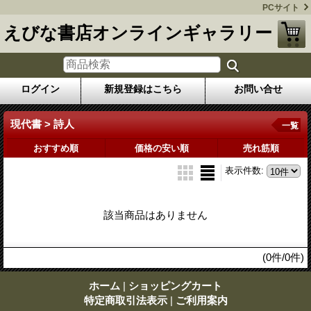
PCサイト
えびな書店オンラインギャラリー
ログイン
新規登録はこちら
お問い合せ
現代書 > 詩人
一覧
おすすめ順
価格の安い順
売れ筋順
表示件数
:
該当商品はありません
(0件/0件)
ホーム
|
ショッピングカート
特定商取引法表示
|
ご利用案内