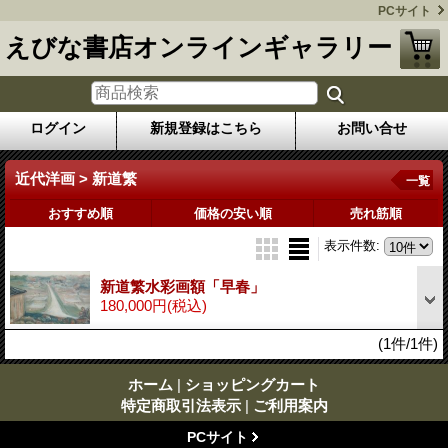
PCサイト
えびな書店オンラインギャラリー
ログイン
新規登録はこちら
お問い合せ
近代洋画 > 新道繁
一覧
おすすめ順
価格の安い順
売れ筋順
表示件数
:
新道繁水彩画額「早春」
180,000円
(税込)
(1件/1件)
ホーム
|
ショッピングカート
特定商取引法表示
|
ご利用案内
PCサイト