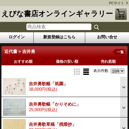
PCサイト
えびな書店オンラインギャラリー
ログイン
新規登録はこちら
お問い合せ
近代書 > 吉井勇
一覧
おすすめ順
価格の安い順
売れ筋順
表示件数
:
吉井勇歌幅「祇園」
38,000円
(税込)
吉井勇歌幅「かりそめに」
25,000円
(税込)
吉井勇歌草稿「残燈抄」