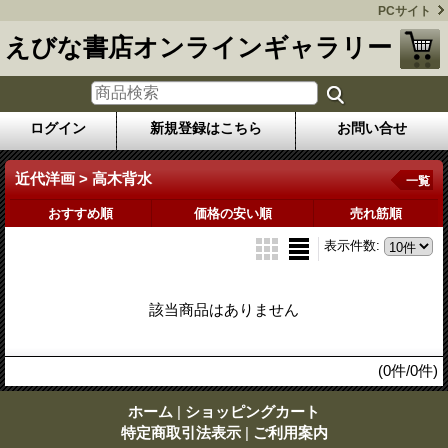
PCサイト
えびな書店オンラインギャラリー
ログイン
新規登録はこちら
お問い合せ
近代洋画 > 高木背水
一覧
おすすめ順
価格の安い順
売れ筋順
表示件数
:
該当商品はありません
(0件/0件)
ホーム
|
ショッピングカート
特定商取引法表示
|
ご利用案内