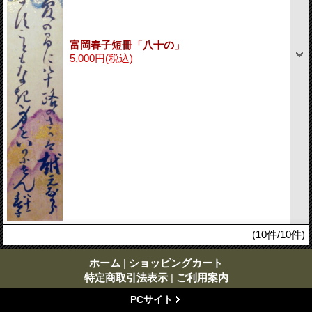
富岡春子短冊「八十の」
5,000円
(税込)
(10件/10件)
ホーム
|
ショッピングカート
特定商取引法表示
|
ご利用案内
PCサイト