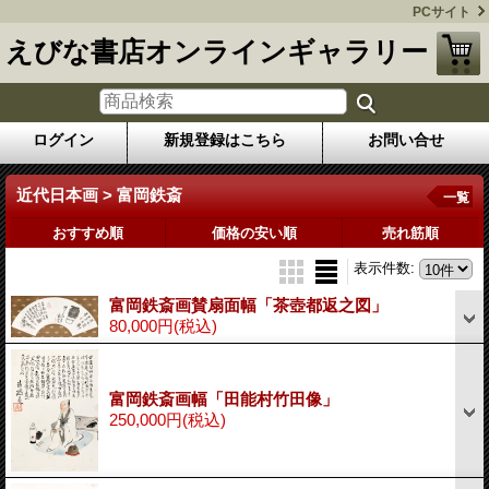
PCサイト
えびな書店オンラインギャラリー
ログイン
新規登録はこちら
お問い合せ
近代日本画 > 富岡鉄斎
一覧
おすすめ順
価格の安い順
売れ筋順
表示件数
:
富岡鉄斎画賛扇面幅「茶壺都返之図」
80,000円
(税込)
富岡鉄斎画幅「田能村竹田像」
250,000円
(税込)