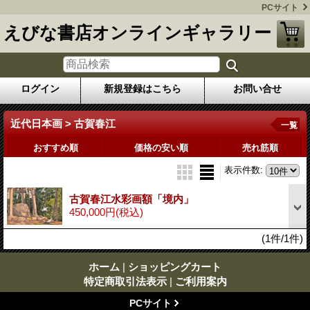
PCサイト
えびな書店オンラインギャラリー
ログイン
新規登録はこちら
お問い合せ
近代日本画 > 古賀春江
一覧
おすすめ順
価格の安い順
売れ筋順
表示件数
:
古賀春江水彩画額「境内」
450,000円
(税込)
(1件/1件)
ホーム
|
ショッピングカート
特定商取引法表示
|
ご利用案内
PCサイト