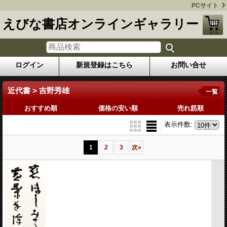
PCサイト
えびな書店オンラインギャラリー
ログイン
新規登録はこちら
お問い合せ
近代書 > 吉野秀雄
一覧
おすすめ順
価格の安い順
売れ筋順
表示件数
:
1
2
3
次
»