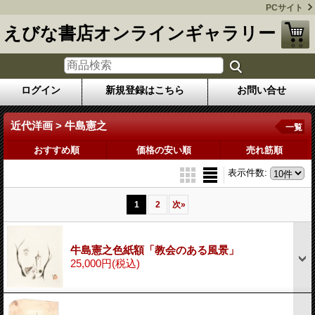
PCサイト
えびな書店オンラインギャラリー
ログイン
新規登録はこちら
お問い合せ
近代洋画 > 牛島憲之
一覧
おすすめ順
価格の安い順
売れ筋順
表示件数
:
1
2
次
»
牛島憲之色紙額「教会のある風景」
25,000円
(税込)