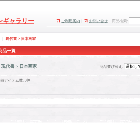
ンギャラリー
ご利用案内
｜
お問い合せ
商品検索
:
｜
現代書 > 日本画家
商品一覧
現代書 > 日本画家
商品並び替え
:
登録アイテム数
:
0件