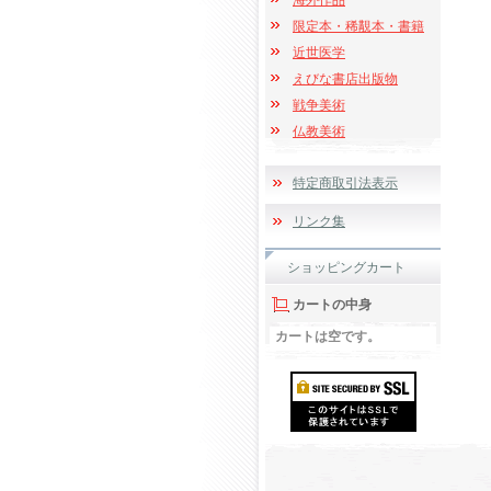
海外作品
限定本・稀覯本・書籍
近世医学
えびな書店出版物
戦争美術
仏教美術
特定商取引法表示
リンク集
ショッピングカート
カートの中身
カートは空です。