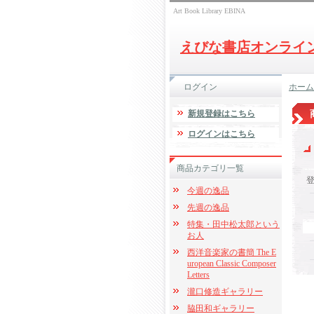
Art Book Library EBINA
えびな書店オンライ
ログイン
ホーム
新規登録はこちら
ログインはこちら
商品カテゴリ一覧
今週の逸品
先週の逸品
特集・田中松太郎という
お人
西洋音楽家の書簡 The E
uropean Classic Composer
Letters
瀧口修造ギャラリー
脇田和ギャラリー