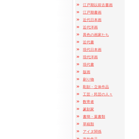
江戸期以前古書画
江戸期書画
近代日本画
近代洋画
異色の画家たち
近代書
現代日本画
現代洋画
現代書
版画
刷り物
彫刻・立体作品
工芸・民芸の人々
数寄者
篆刻家
書簡・葉書類
草稿類
アイヌ関係