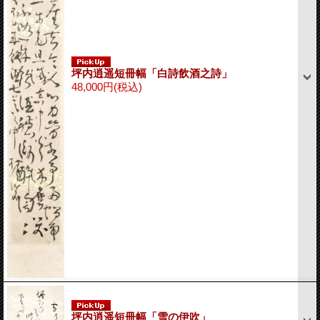
坪内逍遥短冊幅「白詩飲酒之詩」
48,000円
(税込)
坪内逍遥短冊幅「雪の伊吹」