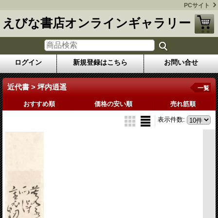
PCサイト
えびな書店オンラインギャラリー
ログイン
新規登録はこちら
お問い合せ
近代書 > 坪内逍遥
一覧
おすすめ順
価格の安い順
売れ筋順
表示件数
: