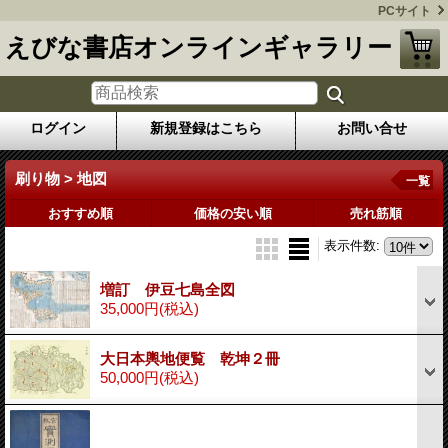
PCサイト
えびな書店オンラインギャラリー
ログイン
新規登録はこちら
お問い合せ
刷り物 > 地図
一覧
おすすめ順
価格の安い順
売れ筋順
表示件数
:
増訂 伊豆七島全図
35,000円
(税込)
大日本輿地便覧 乾坤２冊
50,000円
(税込)