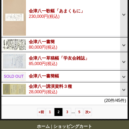
会津八一歌幅「あまくもに」
230,000円
(税込)
会津八一書簡
80,000円
(税込)
会津八一草稿幅「学友会雑誌」
85,000円
(税込)
会津八一書簡幅
会津八一講演資料３種
28,000円
(税込)
(20件/45件)
...
«
前
1
2
3
5
次
»
ホーム
|
ショッピングカート