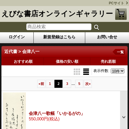
PCサイト
えびな書店オンラインギャラリー
ログイン
新規登録はこちら
お問い合せ
近代書 > 会津八一
一覧
おすすめ順
価格の安い順
売れ筋順
表示件数
:
...
«
前
1
2
3
5
次
»
会津八一歌幅「いかるがの」
550,000円
(税込)