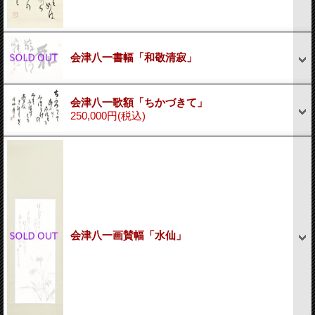
会津八一書幅「和敬清寂」
会津八一歌額「ちかづきて」
250,000円
(税込)
会津八一画賛幅「水仙」