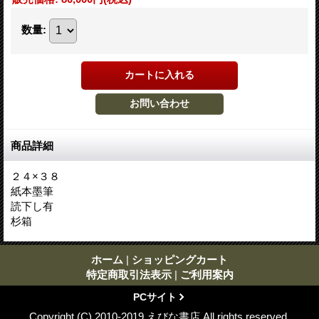
数量
:
商品詳細
２４×３８
紙本墨筆
読下し有
杉箱
ホーム
|
ショッピングカート
特定商取引法表示
|
ご利用案内
PCサイト
Copyright (C) 2010-2019 えびな書店 All rights reserved.