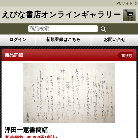
PCサイト
えびな書店オンラインギャラリー
ログイン
新規登録はこちら
お問い合せ
商品詳細
書状類
浮田一蕙書簡幅
販売価格
:
80,000円
(税込)