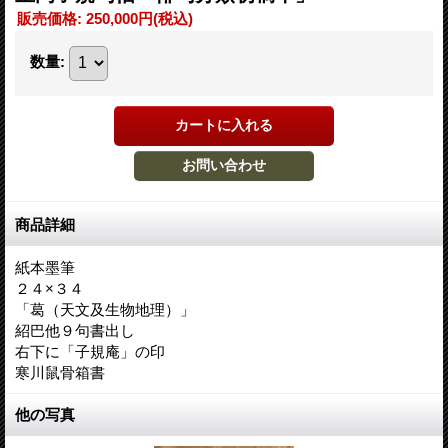
販売価格
:
250,000円
(税込)
数量
:
商品詳細
紙本墨筆
２４×３４
「葛（天文及生物地理）」
紹巴他９句書出し
右下に「子規庵」の印
寒川鼠骨箱書
他の写真