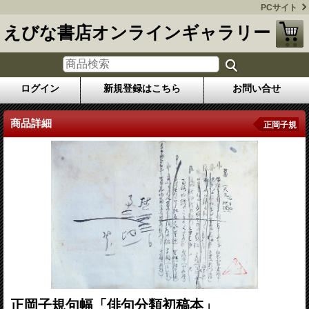
PCサイト
えびな書店オンラインギャラリー
ログイン
新規登録はこちら
お問い合せ
商品詳細
正岡子規
正岡子規句幅「俳句分類初稿本」