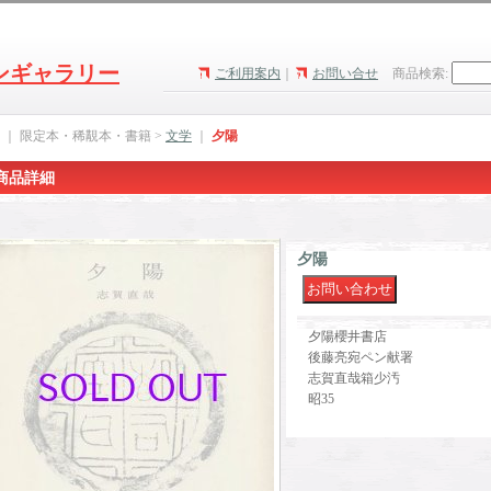
ンギャラリー
ご利用案内
｜
お問い合せ
商品検索
:
｜ 限定本・稀覯本・書籍 >
文学
｜
夕陽
商品詳細
夕陽
夕陽櫻井書店
後藤亮宛ペン献署
志賀直哉箱少汚
昭35