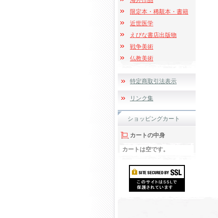
海外作品
限定本・稀覯本・書籍
近世医学
えびな書店出版物
戦争美術
仏教美術
特定商取引法表示
リンク集
ショッピングカート
カートの中身
カートは空です。