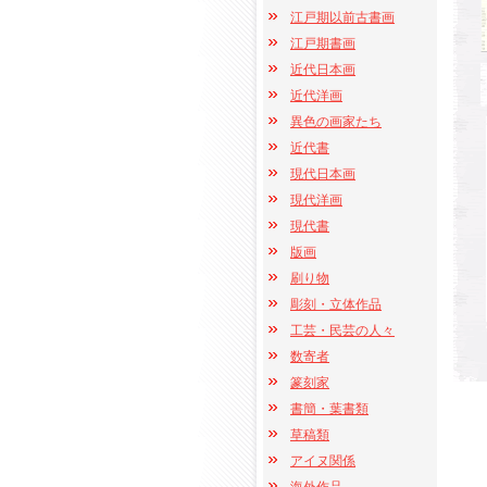
江戸期以前古書画
江戸期書画
近代日本画
近代洋画
異色の画家たち
近代書
現代日本画
現代洋画
現代書
版画
刷り物
彫刻・立体作品
工芸・民芸の人々
数寄者
篆刻家
書簡・葉書類
草稿類
アイヌ関係