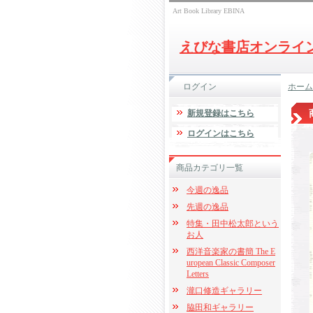
Art Book Library EBINA
えびな書店オンライ
ログイン
ホーム
新規登録はこちら
ログインはこちら
商品カテゴリ一覧
今週の逸品
先週の逸品
特集・田中松太郎という
お人
西洋音楽家の書簡 The E
uropean Classic Composer
Letters
瀧口修造ギャラリー
脇田和ギャラリー