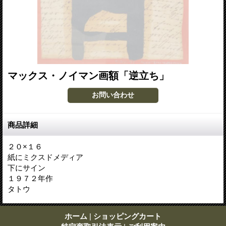
マックス・ノイマン画額「逆立ち」
商品詳細
２０×１６
紙にミクスドメディア
下にサイン
１９７２年作
タトウ
ホーム
|
ショッピングカート