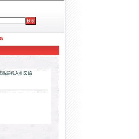
録
蔵品展観入札図録