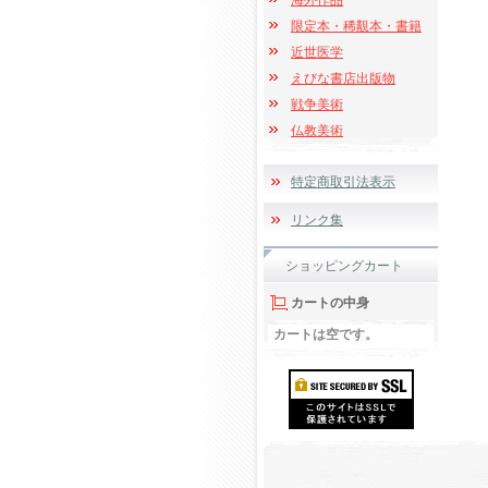
海外作品
限定本・稀覯本・書籍
近世医学
えびな書店出版物
戦争美術
仏教美術
特定商取引法表示
リンク集
ショッピングカート
カートの中身
カートは空です。