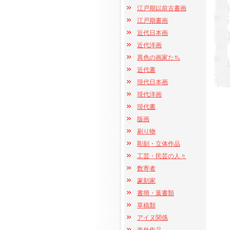
江戸期以前古書画
江戸期書画
近代日本画
近代洋画
異色の画家たち
近代書
現代日本画
現代洋画
現代書
版画
刷り物
彫刻・立体作品
工芸・民芸の人々
数寄者
篆刻家
書簡・葉書類
草稿類
アイヌ関係