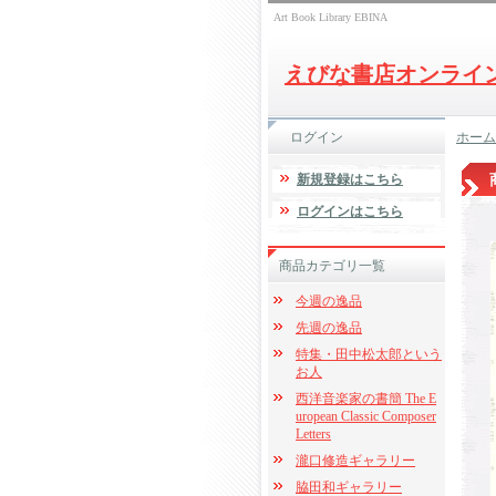
Art Book Library EBINA
えびな書店オンライ
ログイン
ホーム
新規登録はこちら
ログインはこちら
商品カテゴリ一覧
今週の逸品
先週の逸品
特集・田中松太郎という
お人
西洋音楽家の書簡 The E
uropean Classic Composer
Letters
瀧口修造ギャラリー
脇田和ギャラリー