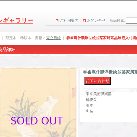
ンギャラリー
ご利用案内
｜
お問い合せ
商品検索
:
｜ 限定本・稀覯本・書籍 >
売立目録
｜
春峯庵什襲浮世絵並某家所蔵品展観入札図
商品詳細
春峯庵什襲浮世絵並某家所
東京美術倶楽部
解説欠
美本
和装