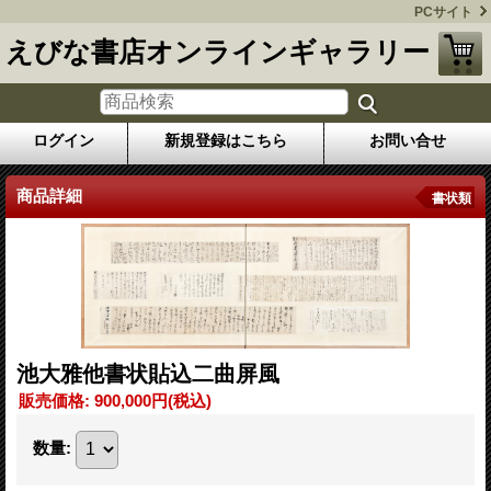
PCサイト
えびな書店オンラインギャラリー
ログイン
新規登録はこちら
お問い合せ
商品詳細
書状類
池大雅他書状貼込二曲屏風
販売価格
:
900,000円
(税込)
数量
: