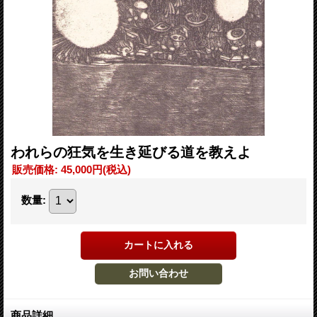
われらの狂気を生き延びる道を教えよ
販売価格
:
45,000円
(税込)
数量
:
商品詳細