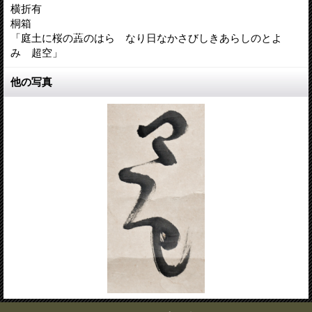
横折有
桐箱
「庭土に桜の蕋のはらゝなり日なかさびしきあらしのとよ
み 超空」
他の写真