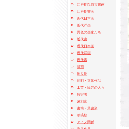
江戸期以前古書画
江戸期書画
近代日本画
近代洋画
異色の画家たち
近代書
現代日本画
現代洋画
現代書
版画
刷り物
彫刻・立体作品
工芸・民芸の人々
数寄者
篆刻家
書簡・葉書類
草稿類
アイヌ関係