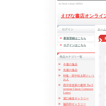
Art Book Library EBINA
えびな書店オンライ
ログイン
ホーム
新規登録はこちら
ログインはこちら
商品カテゴリ一覧
今週の逸品
先週の逸品
特集・田中松太郎という
お人
西洋音楽家の書簡 The E
uropean Classic Composer
Letters
瀧口修造ギャラリー
脇田和ギャラリー