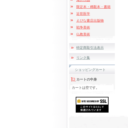
海外作品
限定本・稀覯本・書籍
近世医学
えびな書店出版物
戦争美術
仏教美術
特定商取引法表示
リンク集
ショッピングカート
カートの中身
カートは空です。