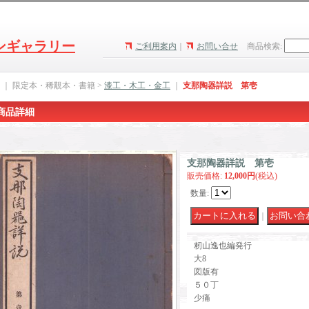
ンギャラリー
ご利用案内
｜
お問い合せ
商品検索
:
｜ 限定本・稀覯本・書籍 >
漆工・木工・金工
｜
支那陶器詳説 第壱
商品詳細
支那陶器詳説 第壱
販売価格
:
12,000円
(税込)
数量
:
｜
籾山逸也編発行
大8
図版有
５０丁
少痛