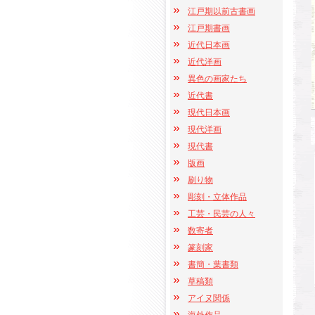
江戸期以前古書画
江戸期書画
近代日本画
近代洋画
異色の画家たち
近代書
現代日本画
現代洋画
現代書
版画
刷り物
彫刻・立体作品
工芸・民芸の人々
数寄者
篆刻家
書簡・葉書類
草稿類
アイヌ関係