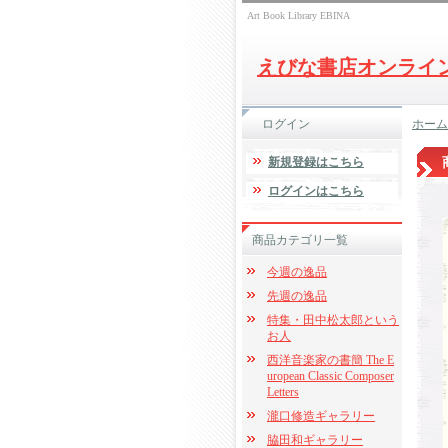
Art Book Library EBINA
えびな書店オンライ
ログイン
ホーム
新規登録はこちら
ログインはこちら
商品カテゴリ一覧
今週の逸品
先週の逸品
特集・田中松太郎という
お人
西洋音楽家の書簡 The E
uropean Classic Composer
Letters
瀧口修造ギャラリー
脇田和ギャラリー