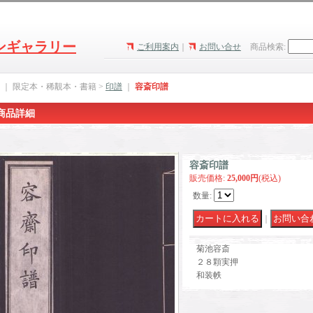
ンギャラリー
ご利用案内
｜
お問い合せ
商品検索
:
｜ 限定本・稀覯本・書籍 >
印譜
｜
容斎印譜
商品詳細
容斎印譜
販売価格
:
25,000円
(税込)
数量
:
｜
菊池容斎
２８顆実押
和装帙