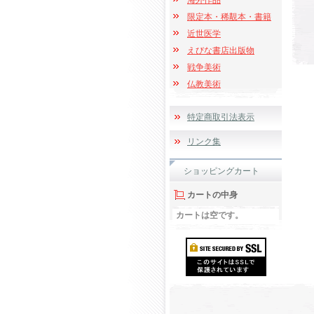
海外作品
限定本・稀覯本・書籍
近世医学
えびな書店出版物
戦争美術
仏教美術
特定商取引法表示
リンク集
ショッピングカート
カートの中身
カートは空です。